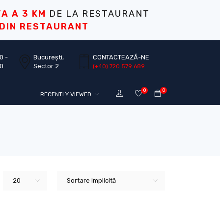
TA A 3 KM
DE LA RESTAURANT
 DIN RESTAURANT
0 -
București,
CONTACTEAZĂ-NE
30
Sector 2
(+40) 720 579 689
0
0
RECENTLY VIEWED
20
Sortare implicită