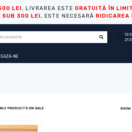
300 LEI
, LIVRAREA ESTE
GRATUITĂ ÎN LIMI
I
SUB 300 LEI
, ESTE NECESARĂ
RIDICAREA
12:0
21:
TEAZĂ-NE
NLY PRODUCTS ON SALE
SHOW