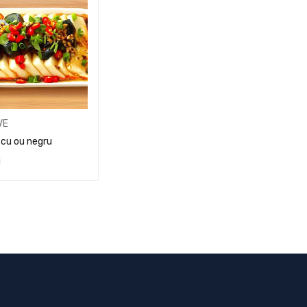
VE
 cu ou negru
i
ÎN COȘ
QUICK VIEW