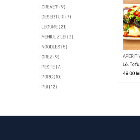
CREVEȚI (9)
DESERTURI (7)
LEGUME (21)
MENIUL ZILEI (3)
NOODLES (5)
APERITI
OREZ (9)
L6. Tofu
PEȘTE (7)
48,00
le
PORC (10)
ADAUGĂ 
PUI (12)
RAȚĂ (5)
SOSURI (6)
SPECIALITĂȚI (12)
SUPĂ (10)
VITĂ (12)