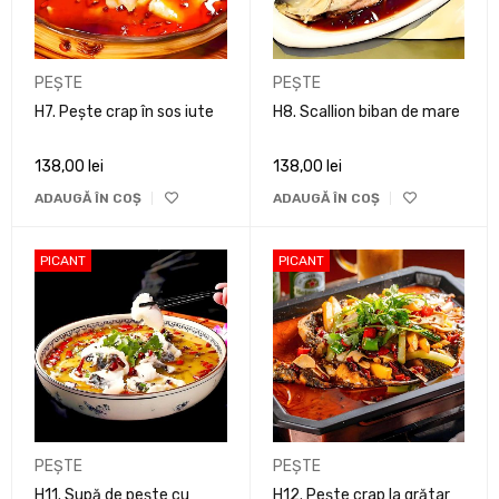
PEȘTE
PEȘTE
H7. Pește crap în sos iute
H8. Scallion biban de mare
138,00
lei
138,00
lei
ADAUGĂ ÎN COȘ
ADAUGĂ ÎN COȘ
PICANT
PICANT
PEȘTE
PEȘTE
H11. Supă de pește cu
H12. Pește crap la grătar