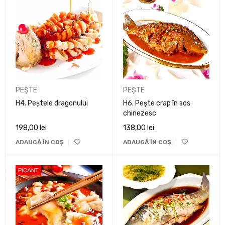
PEȘTE
PEȘTE
H4. Peștele dragonului
H6. Pește crap în sos
chinezesc
198,00
lei
138,00
lei
ADAUGĂ ÎN COȘ
ADAUGĂ ÎN COȘ
PICANT