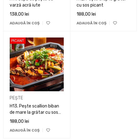
varză acră iute
cu sos picant
138,00
lei
188,00
lei
ADAUGĂ ÎN COȘ
ADAUGĂ ÎN COȘ
PICANT
PEȘTE
H13. Pește scallion biban
de mare la grătar cu sos
picant
188,00
lei
ADAUGĂ ÎN COȘ