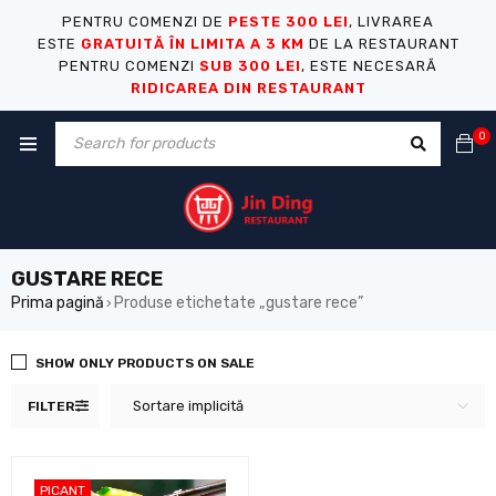
PENTRU COMENZI DE
PESTE 300 LEI
, LIVRAREA
ESTE
GRATUITĂ ÎN LIMITA A 3 KM
DE LA RESTAURANT
PENTRU COMENZI
SUB 300 LEI
, ESTE NECESARĂ
RIDICAREA DIN RESTAURANT
0
GUSTARE RECE
Prima pagină
Produse etichetate „gustare rece”
›
SHOW ONLY PRODUCTS ON SALE
Sortare implicită
FILTER
PICANT