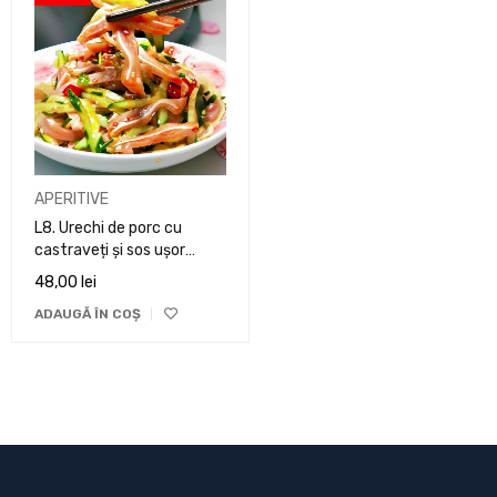
APERITIVE
L8. Urechi de porc cu
castraveți și sos ușor
picant
48,00
lei
ADAUGĂ ÎN COȘ